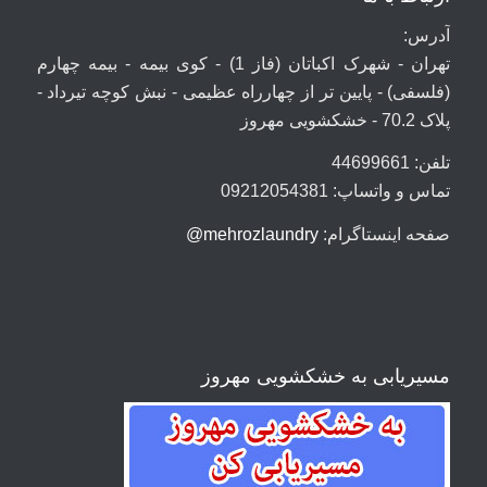
آدرس:
تهران - شهرک اکباتان (فاز 1) - کوی بیمه - بیمه چهارم
(فلسفی) - پایین تر از چهارراه عظیمی - نبش کوچه تیرداد -
پلاک 70.2 - خشکشویی مهروز
تلفن: 44699661
تماس و واتساپ: 09212054381
صفحه اینستاگرام:
mehrozlaundry@
مسیریابی به خشکشویی مهروز