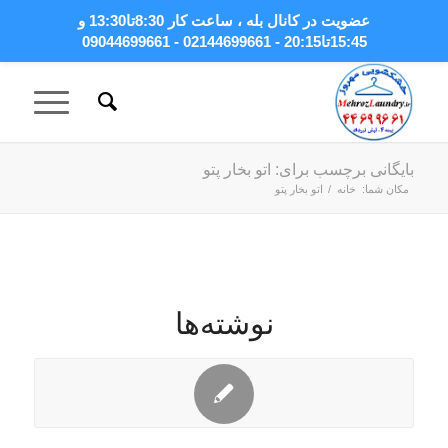
عضویت در کانال بله
، ساعت کار 8:30تا13:30 و
15:45تا20:15 - 02144699661 - 09044699661
بایگانی برچسب برای: اتو بخار پتو
مکان شما:
خانه
/
اتو بخار پتو
نوشته‌ها