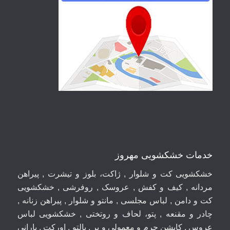
خدمات خشکشویی مهروز
خشکشویی کت و شلوار , ژاکت، بلوز و تیشرت , پیراهن
مردانه , کیف و کفش , عروسک , روفرشی , خشکشویی
کت و دامن , لباس مجلسی , مانتو و شلوار , پیراهن زنانه ,
چادر و مقنعه , پتو، لحاف و روتختی , خشکشویی لباس
عروس , کاپشن چرم و معمولی و پر , پالتو , اورکت , بارانی