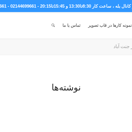
انال بله
، ساعت کار 8:30تا13:30 و 15:45تا20:15 - 02144699661 - 09044699661
نمونه کارها در قاب تصویر
تماس با ما
جنت آباد
نوشته‌ها