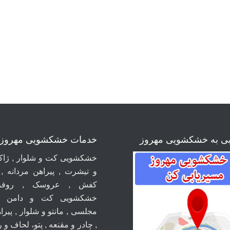
بی به خشکشویی مهروز
خدمات خشکشویی مهروز
خشکشویی کت و شلوار , ژاکت
و تیشرت , پیراهن مردانه ,
کفش , عروسک , روفر
خشکشویی کت و دامن ,
مجلسی , مانتو و شلوار , پیراه
, چادر و مقنعه , پتو، لحاف و 