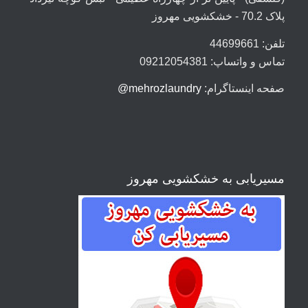
پلاک 70.2 - خشکشویی مهروز
تلفن: 44699661
تماس و واتساپ: 09212054381
صفحه اینستاگرام:
mehrozlaundry@
مسیریابی به خشکشویی مهروز