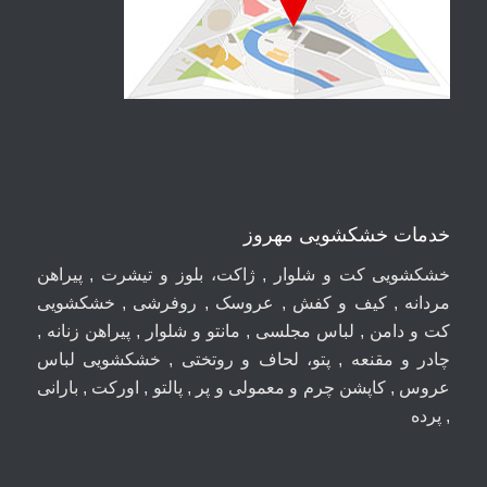
خدمات خشکشویی مهروز
خشکشویی کت و شلوار , ژاکت، بلوز و تیشرت , پیراهن
مردانه , کیف و کفش , عروسک , روفرشی , خشکشویی
کت و دامن , لباس مجلسی , مانتو و شلوار , پیراهن زنانه ,
چادر و مقنعه , پتو، لحاف و روتختی , خشکشویی لباس
عروس , کاپشن چرم و معمولی و پر , پالتو , اورکت , بارانی
, پرده