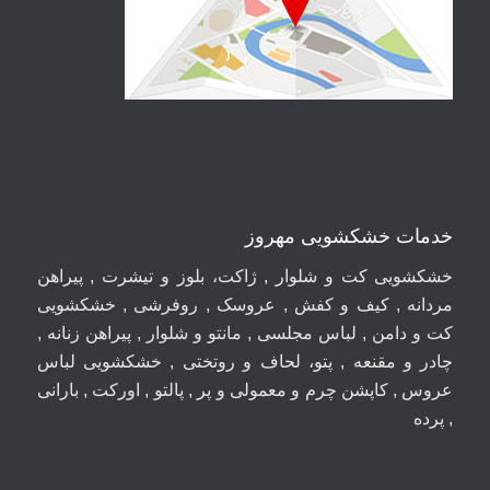
خدمات خشکشویی مهروز
خشکشویی کت و شلوار , ژاکت، بلوز و تیشرت , پیراهن
مردانه , کیف و کفش , عروسک , روفرشی , خشکشویی
کت و دامن , لباس مجلسی , مانتو و شلوار , پیراهن زنانه ,
چادر و مقنعه , پتو، لحاف و روتختی , خشکشویی لباس
عروس , کاپشن چرم و معمولی و پر , پالتو , اورکت , بارانی
, پرده