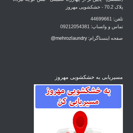
پلاک 70.2 - خشکشویی مهروز
تلفن: 44699661
تماس و واتساپ: 09212054381
صفحه اینستاگرام:
mehrozlaundry@
مسیریابی به خشکشویی مهروز