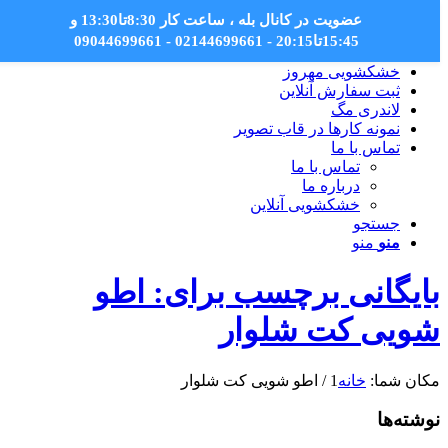
عضویت در کانال بله
، ساعت کار 8:30تا13:30 و
15:45تا20:15 - 02144699661 - 09044699661
خشکشویی مهروز
ثبت سفارش آنلاین
لاندری مگ
نمونه کارها در قاب تصویر
تماس با ما
تماس با ما
درباره ما
خشکشویی آنلاین
جستجو
منو
منو
بایگانی برچسب برای: اطو
شویی کت شلوار
مکان شما:
خانه
1
/
اطو شویی کت شلوار
نوشته‌ها