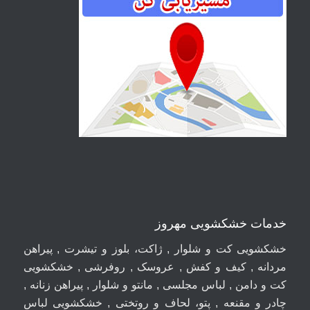
خدمات خشکشویی مهروز
خشکشویی کت و شلوار , ژاکت، بلوز و تیشرت , پیراهن
مردانه , کیف و کفش , عروسک , روفرشی , خشکشویی
کت و دامن , لباس مجلسی , مانتو و شلوار , پیراهن زنانه ,
چادر و مقنعه , پتو، لحاف و روتختی , خشکشویی لباس