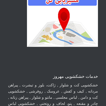
خدمات خشکشویی مهروز
خشکشویی کت و شلوار , ژاکت، بلوز و تیشرت , پیراهن
مردانه , کیف و کفش , عروسک , روفرشی , خشکشویی
کت و دامن , لباس مجلسی , مانتو و شلوار , پیراهن زنانه ,
چادر و مقنعه , پتو، لحاف و روتختی , خشکشویی لباس