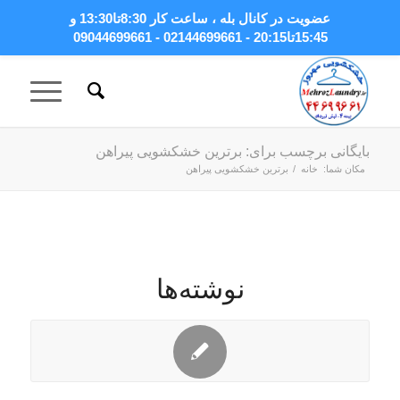
عضویت در کانال بله
، ساعت کار 8:30تا13:30 و
15:45تا20:15 - 02144699661 - 09044699661
بایگانی برچسب برای: برترین خشکشویی پیراهن
مکان شما:
خانه
/
برترین خشکشویی پیراهن
نوشته‌ها