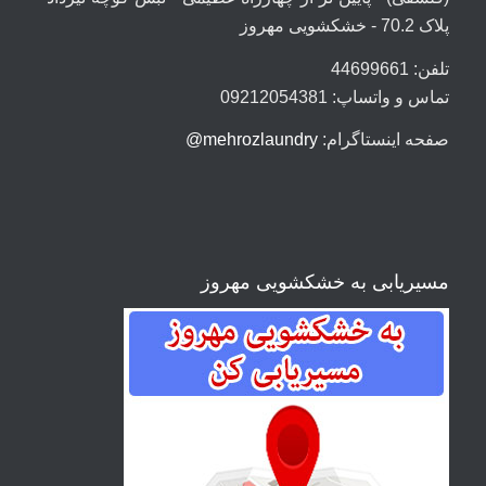
پلاک 70.2 - خشکشویی مهروز
تلفن: 44699661
تماس و واتساپ: 09212054381
صفحه اینستاگرام:
mehrozlaundry@
مسیریابی به خشکشویی مهروز