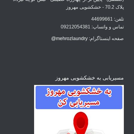
پلاک 70.2 - خشکشویی مهروز
تلفن: 44699661
تماس و واتساپ: 09212054381
صفحه اینستاگرام:
mehrozlaundry@
مسیریابی به خشکشویی مهروز