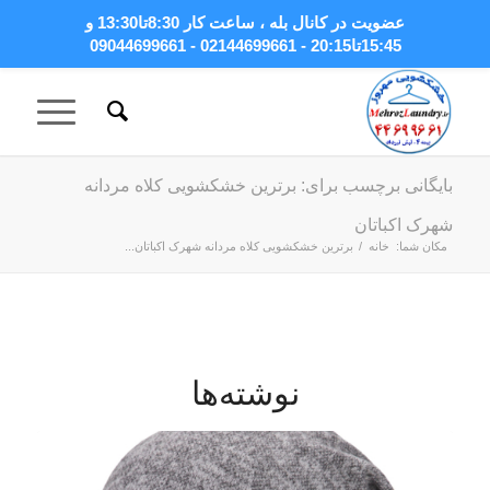
عضویت در کانال بله
، ساعت کار 8:30تا13:30 و
15:45تا20:15 - 02144699661 - 09044699661
بایگانی برچسب برای: برترین خشکشویی کلاه مردانه
شهرک اکباتان
مکان شما:
خانه
/
برترین خشکشویی کلاه مردانه شهرک اکباتان...
نوشته‌ها