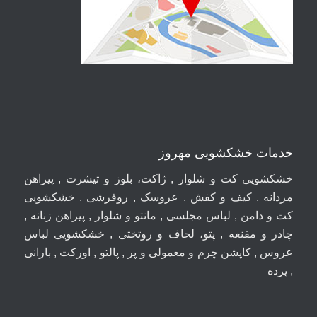
خدمات خشکشویی مهروز
خشکشویی کت و شلوار , ژاکت، بلوز و تیشرت , پیراهن
مردانه , کیف و کفش , عروسک , روفرشی , خشکشویی
کت و دامن , لباس مجلسی , مانتو و شلوار , پیراهن زنانه ,
چادر و مقنعه , پتو، لحاف و روتختی , خشکشویی لباس
عروس , کاپشن چرم و معمولی و پر , پالتو , اورکت , بارانی
, پرده