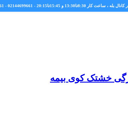
کانال بله
، ساعت کار 8:30تا13:30 و 15:45تا20:15 - 02144699661 - 09044699661
رگی خشتک کوی بیمه