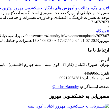
لاندری مگ، مقالات و آموزش های رایگان خشکشویی مهروز بهترین
تعمیرات و خیاطی لباس یک صنعت ضروری است که به اصلاح و بازسازی
توجه به تغییرات فرهنگی، اقتصادی و فناوری، تعمیرات و خیاطی لب
21/07/2023
/
0 دیدگاه
https://mehrozlaundry.ir/wp-content/uploads/2023/07/تعمیرات-و-خیاطی-لباس.jpg
مهروز
2023-07-21 17:47:55
2025-08-03 17:34:06
تعمیرات و خیاطی لب
ارتباط با ما
آدرس:
تهران - شهرک اکباتان (فاز 1) - کوی بیمه - بیمه چهارم (فلسفی) - پایین تر از چهارراه عظیمی - نبش کوچه تیرداد - پلاک 70.2 - خشکشویی مهروز
تلفن: 44699661
تماس و واتساپ: 09212054381
صفحه اینستاگرام:
mehrozlaundry@
مسیریابی به خشکشویی مهروز