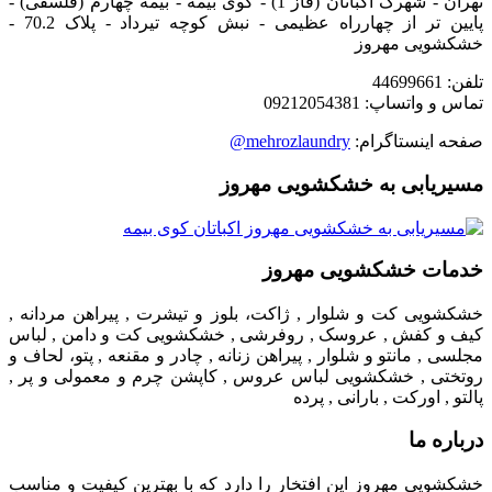
تهران - شهرک اکباتان (فاز 1) - کوی بیمه - بیمه چهارم (فلسفی) -
پایین تر از چهارراه عظیمی - نبش کوچه تیرداد - پلاک 70.2 -
خشکشویی مهروز
تلفن: 44699661
تماس و واتساپ: 09212054381
صفحه اینستاگرام:
mehrozlaundry@
مسیریابی به خشکشویی مهروز
خدمات خشکشویی مهروز
خشکشویی کت و شلوار , ژاکت، بلوز و تیشرت , پیراهن مردانه ,
کیف و کفش , عروسک , روفرشی , خشکشویی کت و دامن , لباس
مجلسی , مانتو و شلوار , پیراهن زنانه , چادر و مقنعه , پتو، لحاف و
روتختی , خشکشویی لباس عروس , کاپشن چرم و معمولی و پر ,
پالتو , اورکت , بارانی , پرده
درباره ما
خشکشویی مهروز این افتخار را دارد که با بهترین کیفیت و مناسب