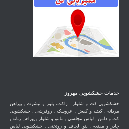
خدمات خشکشویی مهروز
خشکشویی کت و شلوار , ژاکت، بلوز و تیشرت , پیراهن
مردانه , کیف و کفش , عروسک , روفرشی , خشکشویی
کت و دامن , لباس مجلسی , مانتو و شلوار , پیراهن زنانه ,
چادر و مقنعه , پتو، لحاف و روتختی , خشکشویی لباس