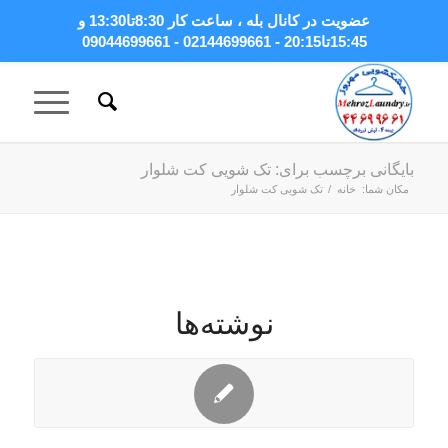
عضویت در کانال بله
، ساعت کار 8:30تا13:30 و
15:45تا20:15 - 02144699661 - 09044699661
بایگانی برچسب برای: تک شویی کت شلوار
مکان شما:
خانه
/
تک شویی کت شلوار
نوشته‌ها