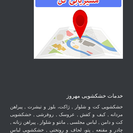
خدمات خشکشویی مهروز
خشکشویی کت و شلوار , ژاکت، بلوز و تیشرت , پیراهن
مردانه , کیف و کفش , عروسک , روفرشی , خشکشویی
کت و دامن , لباس مجلسی , مانتو و شلوار , پیراهن زنانه ,
چادر و مقنعه , پتو، لحاف و روتختی , خشکشویی لباس