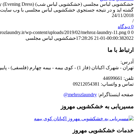
گشته اید و در نتیجه جستجوی خشکشویی لباس مجلسی با وب سا
24/11/2018
/
0 دیدگاه
hrozlaundry.ir/wp-content/uploads/2019/02/mehroz-laundry-11.png
0
0
2022-01-21 17:28:26
00:00:38
خشکشویی لباس مجلسی
ارتباط با ما
آدرس:
تهران - شهرک اکباتان (فاز 1) - کوی بیمه - بیمه چهارم (فلسفی) - پایین تر از چهارراه عظیمی - نبش کوچه تیرداد - پلاک 70.2 - خشکشویی مهروز
تلفن: 44699661
تماس و واتساپ: 09212054381
صفحه اینستاگرام:
mehrozlaundry@
مسیریابی به خشکشویی مهروز
خدمات خشکشویی مهروز