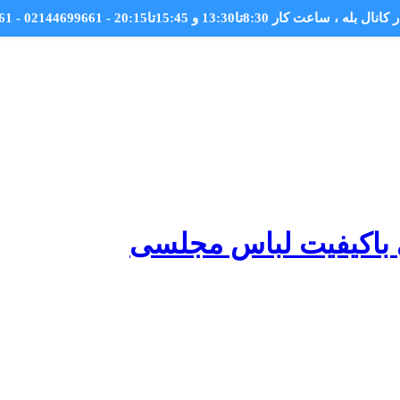
کانال بله
، ساعت کار 8:30تا13:30 و 15:45تا20:15 - 02144699661 - 09044699661
باکیفیت لباس مجلسی