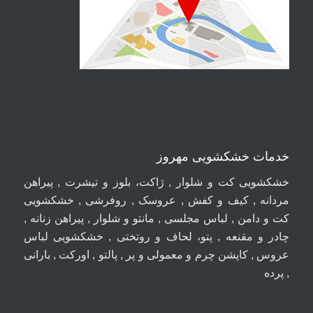
خدمات خشکشویی مهروز
خشکشویی کت و شلوار , ژاکت، بلوز و تیشرت , پیراهن
مردانه , کیف و کفش , عروسک , روفرشی , خشکشویی
کت و دامن , لباس مجلسی , مانتو و شلوار , پیراهن زنانه ,
چادر و مقنعه , پتو، لحاف و روتختی , خشکشویی لباس
عروس , کاپشن چرم و معمولی و پر , پالتو , اورکت , بارانی
, پرده