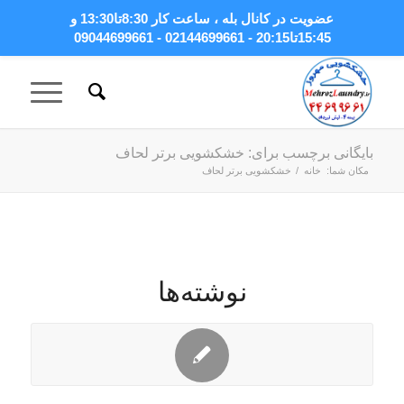
عضویت در کانال بله
، ساعت کار 8:30تا13:30 و
15:45تا20:15 - 02144699661 - 09044699661
بایگانی برچسب برای: خشکشویی برتر لحاف
مکان شما:
خانه
/
خشکشویی برتر لحاف
نوشته‌ها