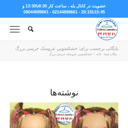
عضویت در کانال بله
، ساعت کار 8:30تا13:30 و
15:45تا20:15 - 02144699661 - 09044699661
بایگانی برچسب برای: خشکشویی عروسک خرسی بزرگ
مکان شما:
خانه
/
خشکشویی عروسک خرسی بزرگ
نوشته‌ها