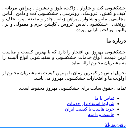
خشکشویی کت و شلوار , ژاکت، بلوز و تیشرت , پیراهن مردانه ,
کیف و کفش , عروسک , روفرشی , خشکشویی کت و دامن , لباس
مجلسی , مانتو و شلوار , پیراهن زنانه , چادر و مقنعه , پتو، لحاف و
روتختی , خشکشویی لباس عروس , کاپشن چرم و معمولی و پر ,
پالتو , اورکت , بارانی , پرده
درباره ما
خشکشویی مهروز این افتخار را دارد که با بهترین کیفیت و مناسب
ترین قیمت، انواع خدمات خشکشویی و سفیدشویی انواع البسه را
به مشتریان محترم ارائه نماید.
تحویل لباس در کمترین زمان با بهترین کیفیت به مشتریان محترم از
اولویت ها و افتخارات خشکشویی مهروز می باشد.
تمامی حقوق سایت برای خشکشویی مهروز محفوظ است.
تماس با ما
شرایط استفاده از خدمات
خرید هاست با کیفیت ایران
هاست و دامنه
رفتن به بالا