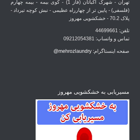
تهران - شهرک اکباتان (فاز 1) - کوی بیمه - بیمه چهارم
(فلسفی) - پایین تر از چهارراه عظیمی - نبش کوچه تیرداد -
پلاک 70.2 - خشکشویی مهروز
تلفن: 44699661
تماس و واتساپ: 09212054381
صفحه اینستاگرام:
mehrozlaundry@
مسیریابی به خشکشویی مهروز