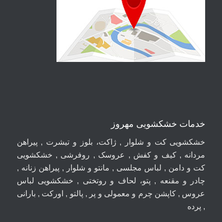
خدمات خشکشویی مهروز
خشکشویی کت و شلوار , ژاکت، بلوز و تیشرت , پیراهن
مردانه , کیف و کفش , عروسک , روفرشی , خشکشویی
کت و دامن , لباس مجلسی , مانتو و شلوار , پیراهن زنانه ,
چادر و مقنعه , پتو، لحاف و روتختی , خشکشویی لباس
عروس , کاپشن چرم و معمولی و پر , پالتو , اورکت , بارانی
, پرده