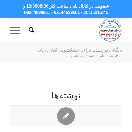
عضویت در کانال بله
، ساعت کار 8:30تا13:30 و
15:45تا20:15 - 02144699661 - 09044699661
بایگانی برچسب برای: خشکشویی کتانی زنانه
مکان شما:
خانه
/
خشکشویی کتانی زنانه
نوشته‌ها