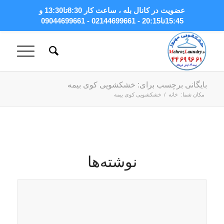
عضویت در کانال بله
، ساعت کار 8:30تا13:30 و
15:45تا20:15 - 02144699661 - 09044699661
بایگانی برچسب برای: خشکشویی کوی بیمه
مکان شما:
خانه
/
خشکشویی کوی بیمه
نوشته‌ها