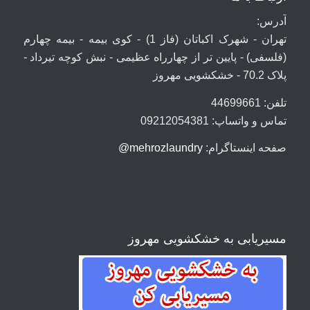
آدرس:
تهران - شهرک اکباتان (فاز 1) - کوی بیمه - بیمه چهارم
(فلسفی) - پایین تر از چهارراه عظیمی - نبش کوچه تیرداد -
پلاک 70.2 - خشکشویی مهروز
تلفن: 44699661
تماس و واتساپ: 09212054381
صفحه اینستاگرام:
mehrozlaundry@
مسیریابی به خشکشویی مهروز