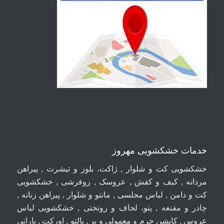
خدمات خشکشویی مهروز
خشکشویی کت و شلوار , ژاکت، بلوز و تیشرت , پیراهن
مردانه , کیف و کفش , عروسک , روفرشی , خشکشویی
کت و دامن , لباس مجلسی , مانتو و شلوار , پیراهن زنانه ,
چادر و مقنعه , پتو، لحاف و روتختی , خشکشویی لباس
عروس , کاپشن چرم و معمولی و پر , پالتو , اورکت , بارانی