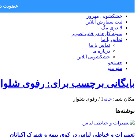
عضویت در 
خشکشویی مهروز
ثبت سفارش آنلاین
لاندری مگ
نمونه کارها در قاب تصویر
تماس با ما
تماس با ما
درباره ما
خشکشویی آنلاین
جستجو
منو
منو
بایگانی برچسب برای: رفوی شلوار
مکان شما:
خانه
1
/
رفوی شلوار
نوشته‌ها
تعمیرات و خیاطی لباس در کوی بیمه و شهرک اکباتان