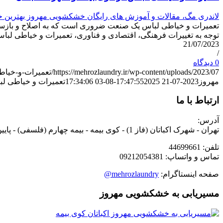
لاندری مگ، مقالات و آموزش های رایگان خشکشویی مهروز بهترین
تعمیرات و خیاطی لباس یک صنعت ضروری است که به اصلاح و بازسازی
توجه به تغییرات فرهنگی، اقتصادی و فناوری، تعمیرات و خیاطی لب
21/07/2023
/
0 دیدگاه
https://mehrozlaundry.ir/wp-content/uploads/2023/07/تعمیرات-و-خیاطی-لباس.jpg
مهروز
2023-07-21 17:47:55
2025-08-03 17:34:06
تعمیرات و خیاطی لب
ارتباط با ما
آدرس:
تهران - شهرک اکباتان (فاز 1) - کوی بیمه - بیمه چهارم (فلسفی) - پایین تر از چهارراه عظیمی - نبش کوچه تیرداد - پلاک 70.2 - خشکشویی مهروز
تلفن: 44699661
تماس و واتساپ: 09212054381
صفحه اینستاگرام:
mehrozlaundry@
مسیریابی به خشکشویی مهروز