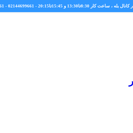
کانال بله
، ساعت کار 8:30تا13:30 و 15:45تا20:15 - 02144699661 - 09044699661