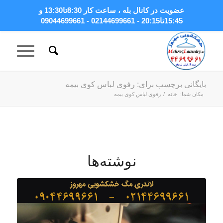
عضویت در کانال بله
، ساعت کار 8:30تا13:30 و
15:45تا20:15 - 02144699661 - 09044699661
بایگانی برچسب برای: رفوی لباس کوی بیمه
مکان شما:
خانه
/
رفوی لباس کوی بیمه
نوشته‌ها