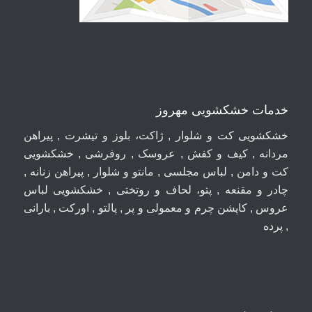
خدمات خشکشویی مهروز
خشکشویی کت و شلوار , ژاکت، بلوز و تیشرت , پیراهن
مردانه , کیف و کفش , عروسک , روفرشی , خشکشویی
کت و دامن , لباس مجلسی , مانتو و شلوار , پیراهن زنانه ,
چادر و مقنعه , پتو، لحاف و روتختی , خشکشویی لباس
عروس , کاپشن چرم و معمولی و پر , پالتو , اورکت , بارانی
, پرده