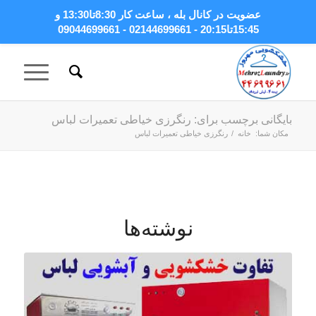
عضویت در کانال بله
، ساعت کار 8:30تا13:30 و
15:45تا20:15 - 02144699661 - 09044699661
بایگانی برچسب برای: رنگرزی خیاطی تعمیرات لباس
مکان شما:
خانه
/
رنگرزی خیاطی تعمیرات لباس
نوشته‌ها