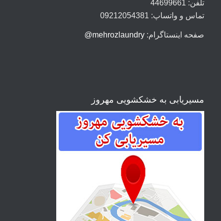
تلفن: 44699661
تماس و واتساپ: 09212054381
صفحه اینستاگرام:
mehrozlaundry@
مسیریابی به خشکشویی مهروز