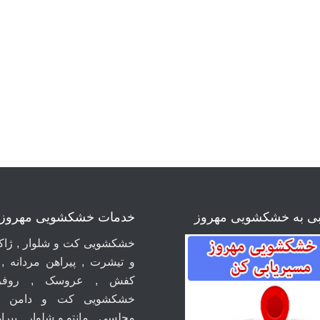
بی به خشکشویی مهروز
خدمات خشکشویی مهروز
خشکشویی کت و شلوار , ژاکت
و تیشرت , پیراهن مردانه ,
کفش , عروسک , روفر
خشکشویی کت و دامن ,
مجلسی , مانتو و شلوار , پیراه