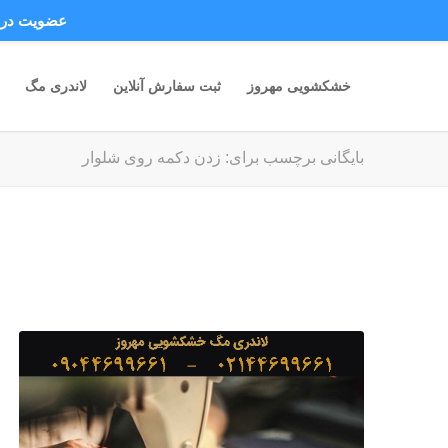
عضویت در ک
خشکشویی مهروز
ثبت سفارش آنلاین
لاندری مگ
بایگانی برچسب برای: زدن دکمه روی شلوار