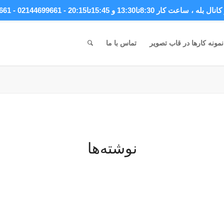
انال بله
، ساعت کار 8:30تا13:30 و 15:45تا20:15 - 02144699661 - 09044699661
نمونه کارها در قاب تصویر
تماس با ما
نوشته‌ها