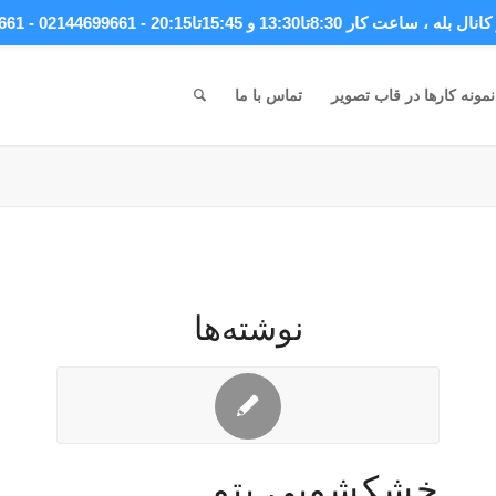
انال بله
، ساعت کار 8:30تا13:30 و 15:45تا20:15 - 02144699661 - 09044699661
نمونه کارها در قاب تصویر
تماس با ما
نوشته‌ها
خشکشویی پتو