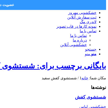
عضویت در 
خشکشویی مهروز
ثبت سفارش آنلاین
لاندری مگ
نمونه کارها در قاب تصویر
تماس با ما
تماس با ما
درباره ما
خشکشویی آنلاین
جستجو
منو
منو
بایگانی برچسب برای: شستشوی 
مکان شما:
خانه
1
/
شستشوی کفش سفید
نوشته‌ها
شستشوی کفش
خشکشویی لباس