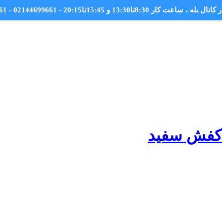
کانال بله
، ساعت کار 8:30تا13:30 و 15:45تا20:15 - 02144699661 - 09044699661
کفش سفید