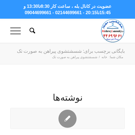
عضویت در کانال بله
، ساعت کار 8:30تا13:30 و
15:45تا20:15 - 02144699661 - 09044699661
بایگانی برچسب برای: شسشتشوی پیراهن به صورت تک
مکان شما:
خانه
/
شسشتشوی پیراهن به صورت تک
نوشته‌ها