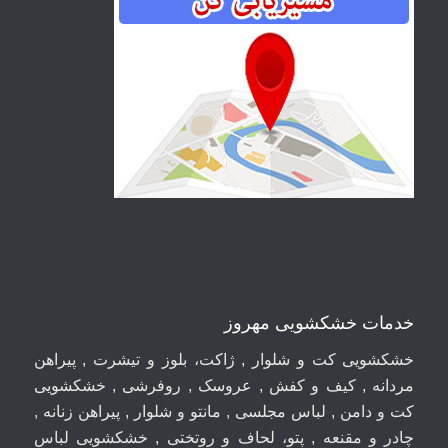
خدمات خشکشویی مهروز
خشکشویی کت و شلوار , ژاکت، بلوز و تیشرت , پیراهن
مردانه , کیف و کفش , عروسک , روفرشی , خشکشویی
کت و دامن , لباس مجلسی , مانتو و شلوار , پیراهن زنانه ,
چادر و مقنعه , پتو، لحاف و روتختی , خشکشویی لباس