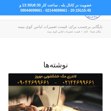
عضویت در کانال بله
، ساعت کار 8:30تا13:30 و
15:45تا20:15 - 02144699661 - 09044699661
بایگانی برچسب برای: قیمت تعمیرات لباس کوی بیمه
مکان شما:
خانه
/
قیمت تعمیرات لباس کوی بیمه
نوشته‌ها