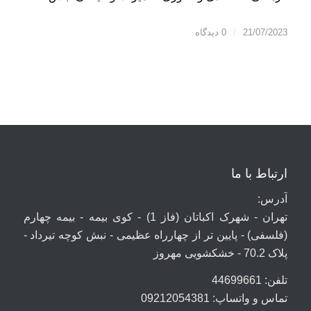
21/07/2023
/
0 دیدگاه
ارتباط با ما
آدرس:
تهران - شهرک اکباتان (فاز 1) - کوی بیمه - بیمه چهارم
(فلسفی) - پایین تر از چهارراه عظیمی - نبش کوچه تیرداد -
پلاک 70.2 - خشکشویی مهروز
تلفن: 44699661
تماس و واتساپ: 09212054381