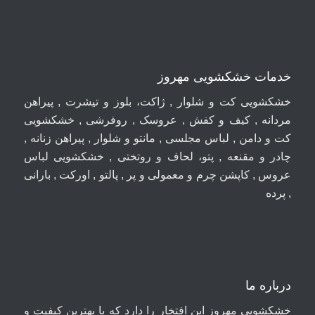
خدمات خشکشویی مهروز
خشکشویی کت و شلوار , ژاکت، بلوز و تیشرت , پیراهن
مردانه , کیف و کفش , عروسک , روفرشی , خشکشویی
کت و دامن , لباس مجلسی , مانتو و شلوار , پیراهن زنانه ,
چادر و مقنعه , پتو، لحاف و روتختی , خشکشویی لباس
عروس , کاپشن چرم و معمولی و پر , پالتو , اورکت , بارانی
, پرده
درباره ما
خشکشویی مهروز این افتخار را دارد که با بهترین کیفیت و