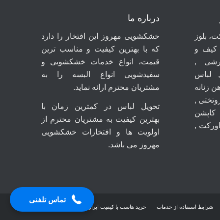
درباره ما
، بلوز
خشکشویی مهروز این افتخار را دارد
 کیف و
که با بهترین کیفیت و مناسب ترین
شی ,
قیمت، انواع خدمات خشکشویی و
 لباس
سفیدشویی انواع البسه را به
ن زنانه
مشتریان محترم ارائه نماید.
روتختی ,
تحویل لباس در کمترین زمان با
کاپشن
بهترین کیفیت به مشتریان محترم از
اورکت ,
اولویت ها و افتخارات خشکشویی
مهروز می باشد.
09044699661
تماس تلفنی
شرایط استفاده از خدمات
خرید هاست با کیفیت ایران
هاست و دامنه