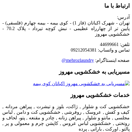
ارتباط با ما
آدرس:
تهران - شهرک اکباتان (فاز 1) - کوی بیمه - بیمه چهارم (فلسفی) -
پایین تر از چهارراه عظیمی - نبش کوچه تیرداد - پلاک 70.2 -
خشکشویی مهروز
تلفن: 44699661
تماس و واتساپ: 09212054381
صفحه اینستاگرام:
mehrozlaundry@
مسیریابی به خشکشویی مهروز
خدمات خشکشویی مهروز
خشکشویی کت و شلوار , ژاکت، بلوز و تیشرت , پیراهن مردانه ,
کیف و کفش , عروسک , روفرشی , خشکشویی کت و دامن , لباس
مجلسی , مانتو و شلوار , پیراهن زنانه , چادر و مقنعه , پتو، لحاف و
روتختی , خشکشویی لباس عروس , کاپشن چرم و معمولی و پر ,
پالتو , اورکت , بارانی , پرده