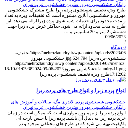
رایگان خشکشویی مهروز بهترین خشکشویی غرب تهران
طرح ویژه تخفیف شستشوی پرده زبرا طرح مشترک خشکشویی
مهروز و خشکشویی آنلاین میشوره است که تخفیفات ویژه به تعداد
و مدت محدود برای خدمات شستشوی پرده زبرا ارائه می دهد. این
طرح به مدت محدود ارائه می شود. حداکثر عرض پرده زبرا جهت
شستشو 2 متر و 20 سانتیمتر و …
09/06/2023
/
0 دیدگاه
https://mehrozlaundry.ir/wp-content/uploads/2023/06/تخفیف-
شستشوی-پرده-زبرا.jpg
794
624
خشکشویی مهروز
https://mehrozlaundry.ir/wp-content/uploads/2019/02/mehroz-
laundry-11.png
خشکشویی مهروز
2023-06-09 01:05:38
2024-10-18
17:12:02
طرح ویژه تخفیف شستشوی پرده زبرا
انواع پرده زبرا و انواع طرح های پرده زبرا
خشکشویی شستشوی پرده
,
لاندری مگ، مقالات و آموزش های
رایگان خشکشویی مهروز بهترین خشکشویی غرب تهران
انواع پرده زبرا از مهمترین مواردی است که ممکن است در زمان
خرید پرده زبرا به دنبال آن باشید. پرده زبرا با جنس پارچه ای
باکیفیت تهیه می شود که در طرح های مختلفی موجود و در