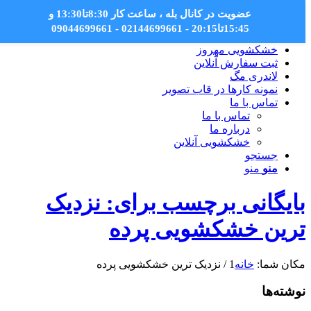
عضویت در کانال بله
، ساعت کار 8:30تا13:30 و
15:45تا20:15 - 02144699661 - 09044699661
خشکشویی مهروز
ثبت سفارش آنلاین
لاندری مگ
نمونه کارها در قاب تصویر
تماس با ما
تماس با ما
درباره ما
خشکشویی آنلاین
جستجو
منو
منو
بایگانی برچسب برای: نزدیک
ترین خشکشویی پرده
مکان شما:
خانه
1
/
نزدیک ترین خشکشویی پرده
نوشته‌ها