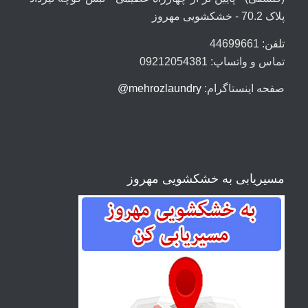
پلاک 70.2 - خشکشویی مهروز
تلفن: 44699661
تماس و واتساپ: 09212054381
صفحه اینستاگرام:
mehrozlaundry@
مسیریابی به خشکشویی مهروز