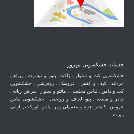
خدمات خشکشویی مهروز
خشکشویی کت و شلوار , ژاکت، بلوز و تیشرت , پیراهن
مردانه , کیف و کفش , عروسک , روفرشی , خشکشویی
کت و دامن , لباس مجلسی , مانتو و شلوار , پیراهن زنانه ,
چادر و مقنعه , پتو، لحاف و روتختی , خشکشویی لباس
عروس , کاپشن چرم و معمولی و پر , پالتو , اورکت , بارانی
, پرده