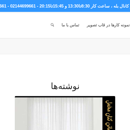
انال بله
، ساعت کار 8:30تا13:30 و 15:45تا20:15 - 02144699661 - 09044699661
نمونه کارها در قاب تصویر
تماس با ما
نوشته‌ها