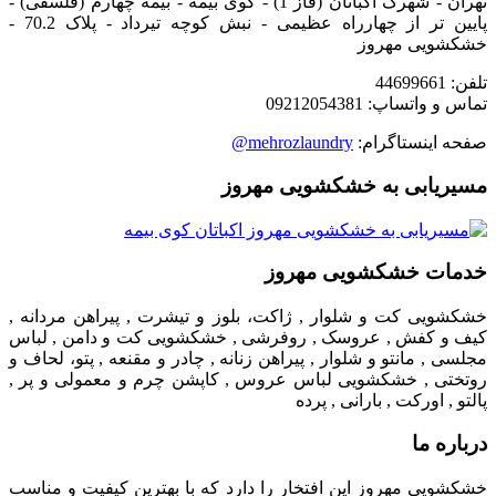
تهران - شهرک اکباتان (فاز 1) - کوی بیمه - بیمه چهارم (فلسفی) -
پایین تر از چهارراه عظیمی - نبش کوچه تیرداد - پلاک 70.2 -
خشکشویی مهروز
تلفن: 44699661
تماس و واتساپ: 09212054381
صفحه اینستاگرام:
mehrozlaundry@
مسیریابی به خشکشویی مهروز
خدمات خشکشویی مهروز
خشکشویی کت و شلوار , ژاکت، بلوز و تیشرت , پیراهن مردانه ,
کیف و کفش , عروسک , روفرشی , خشکشویی کت و دامن , لباس
مجلسی , مانتو و شلوار , پیراهن زنانه , چادر و مقنعه , پتو، لحاف و
روتختی , خشکشویی لباس عروس , کاپشن چرم و معمولی و پر ,
پالتو , اورکت , بارانی , پرده
درباره ما
خشکشویی مهروز این افتخار را دارد که با بهترین کیفیت و مناسب