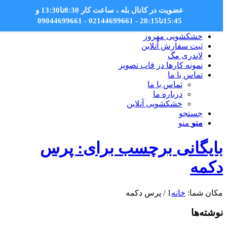
عضویت در کانال بله
، ساعت کار 8:30تا13:30 و
15:45تا20:15 - 02144699661 - 09044699661
خشکشویی مهروز
ثبت سفارش آنلاین
لاندری مگ
نمونه کارها در قاب تصویر
تماس با ما
تماس با ما
درباره ما
خشکشویی آنلاین
جستجو
منو
منو
بایگانی برچسب برای: پرس
دکمه
مکان شما:
خانه
1
/
پرس دکمه
نوشته‌ها