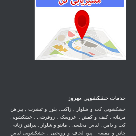
خدمات خشکشویی مهروز
خشکشویی کت و شلوار , ژاکت، بلوز و تیشرت , پیراهن
مردانه , کیف و کفش , عروسک , روفرشی , خشکشویی
کت و دامن , لباس مجلسی , مانتو و شلوار , پیراهن زنانه ,
چادر و مقنعه , پتو، لحاف و روتختی , خشکشویی لباس