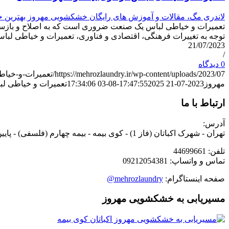
لاندری مگ، مقالات و آموزش های رایگان خشکشویی مهروز بهترین
تعمیرات و خیاطی لباس یک صنعت ضروری است که به اصلاح و بازسازی
توجه به تغییرات فرهنگی، اقتصادی و فناوری، تعمیرات و خیاطی لب
21/07/2023
/
0 دیدگاه
https://mehrozlaundry.ir/wp-content/uploads/2023/07/تعمیرات-و-خیاطی-لباس.jpg
مهروز
2023-07-21 17:47:55
2025-08-03 17:34:06
تعمیرات و خیاطی لب
ارتباط با ما
آدرس:
تهران - شهرک اکباتان (فاز 1) - کوی بیمه - بیمه چهارم (فلسفی) - پایین تر از چهارراه عظیمی - نبش کوچه تیرداد - پلاک 70.2 - خشکشویی مهروز
تلفن: 44699661
تماس و واتساپ: 09212054381
صفحه اینستاگرام:
mehrozlaundry@
مسیریابی به خشکشویی مهروز