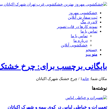
خشکشویی مهروز
ثبت سفارش آنلاین
لاندری مگ
نمونه کارها در قاب تصویر
تماس با ما
تماس با ما
درباره ما
خشکشویی آنلاین
جستجو
منو
منو
بایگانی برچسب برای: چرخ خشتک 
مکان شما:
خانه
1
/
چرخ خشتک شهرک اکباتان
نوشته‌ها
تعمیرات و خیاطی لباس در کوی بیمه و شهرک اکباتان