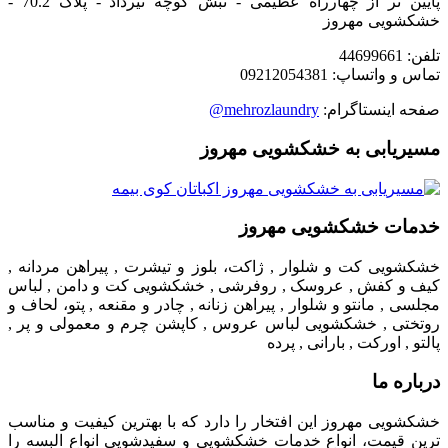
پایین تر از چهارراه عظیمی - نبش کوچه تیرداد - پلاک 70.2 -
خشکشویی مهروز
تلفن: 44699661
تماس و واتساپ: 09212054381
صفحه اینستاگرام:
mehrozlaundry@
مسیریابی به خشکشویی مهروز
خدمات خشکشویی مهروز
خشکشویی کت و شلوار , ژاکت، بلوز و تیشرت , پیراهن مردانه ,
کیف و کفش , عروسک , روفرشی , خشکشویی کت و دامن , لباس
مجلسی , مانتو و شلوار , پیراهن زنانه , چادر و مقنعه , پتو، لحاف و
روتختی , خشکشویی لباس عروس , کاپشن چرم و معمولی و پر ,
پالتو , اورکت , بارانی , پرده
درباره ما
خشکشویی مهروز این افتخار را دارد که با بهترین کیفیت و مناسب
ترین قیمت، انواع خدمات خشکشویی و سفیدشویی انواع البسه را