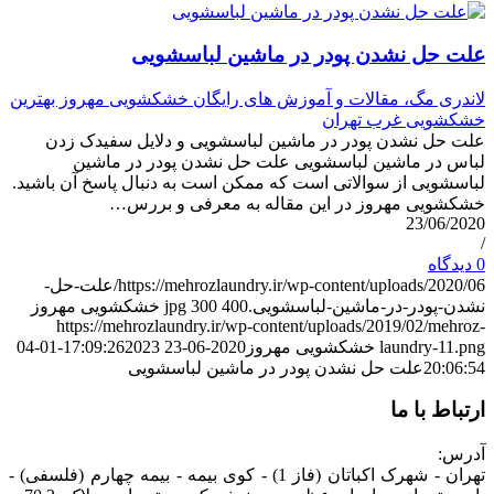
علت حل نشدن پودر در ماشین لباسشویی
لاندری مگ، مقالات و آموزش های رایگان خشکشویی مهروز بهترین
خشکشویی غرب تهران
علت حل نشدن پودر در ماشین لباسشویی و دلایل سفیدک زدن
لباس در ماشین لباسشویی علت حل نشدن پودر در ماشین
لباسشویی از سوالاتی است که ممکن است به دنبال پاسخ آن باشید.
خشکشویی مهروز در این مقاله به معرفی و بررس…
23/06/2020
/
0 دیدگاه
https://mehrozlaundry.ir/wp-content/uploads/2020/06/علت-حل-
نشدن-پودر-در-ماشین-لباسشویی.jpg
400
300
خشکشویی مهروز
https://mehrozlaundry.ir/wp-content/uploads/2019/02/mehroz-
laundry-11.png
خشکشویی مهروز
2020-06-23 17:09:26
2023-01-04
20:06:54
علت حل نشدن پودر در ماشین لباسشویی
ارتباط با ما
آدرس:
تهران - شهرک اکباتان (فاز 1) - کوی بیمه - بیمه چهارم (فلسفی) -