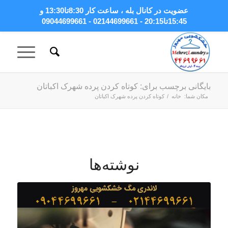
عضویت در کانال بله
، ساعت کار 8:30تا13:30 و
15:45تا20:15 - 02144699661 - 09044699661
بایگانی برچسب برای: کوتاه کردن پرده شهرک اکباتان
مکان شما:
خانه
/
کوتاه کردن پرده شهرک اکباتان
نوشته‌ها