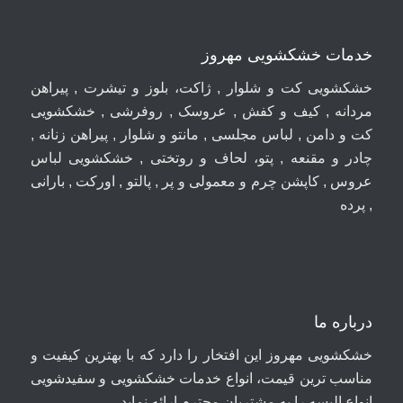
خدمات خشکشویی مهروز
خشکشویی کت و شلوار , ژاکت، بلوز و تیشرت , پیراهن
مردانه , کیف و کفش , عروسک , روفرشی , خشکشویی
کت و دامن , لباس مجلسی , مانتو و شلوار , پیراهن زنانه ,
چادر و مقنعه , پتو، لحاف و روتختی , خشکشویی لباس
عروس , کاپشن چرم و معمولی و پر , پالتو , اورکت , بارانی
, پرده
درباره ما
خشکشویی مهروز این افتخار را دارد که با بهترین کیفیت و
مناسب ترین قیمت، انواع خدمات خشکشویی و سفیدشویی
انواع البسه را به مشتریان محترم ارائه نماید.