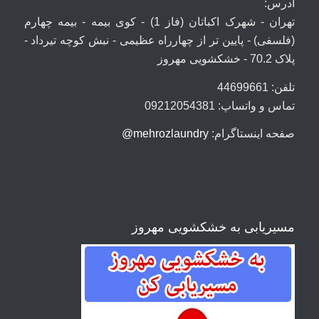
آدرس:
تهران - شهرک اکباتان (فاز 1) - کوی بیمه - بیمه چهارم
(فلسفی) - پایین تر از چهارراه عظیمی - نبش کوچه تیرداد -
پلاک 70.2 - خشکشویی مهروز
تلفن: 44699661
تماس و واتساپ: 09212054381
صفحه اینستاگرام:
mehrozlaundry@
مسیریابی به خشکشویی مهروز