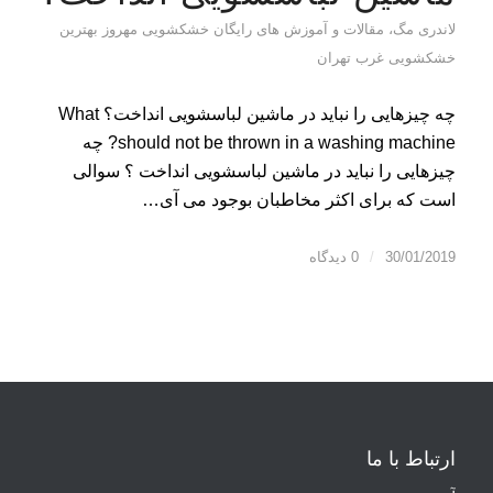
لاندری مگ، مقالات و آموزش های رایگان خشکشویی مهروز بهترین
خشکشویی غرب تهران
چه چیزهایی را نباید در ماشین لباسشویی انداخت؟ What
should not be thrown in a washing machine? چه
چیزهایی را نباید در ماشین لباسشویی انداخت ؟ سوالی
است که برای اکثر مخاطبان بوجود می آی…
30/01/2019
/
0 دیدگاه
ارتباط با ما