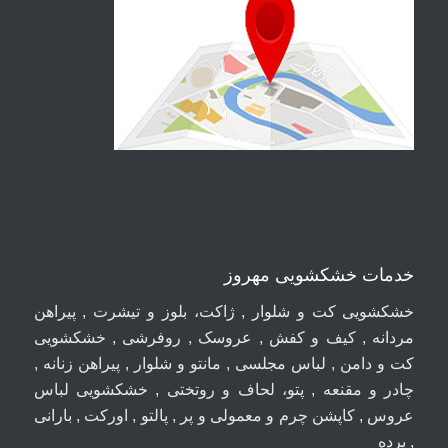
خدمات خشکشویی مهروز
خشکشویی کت و شلوار , ژاکت، بلوز و تیشرت , پیراهن
مردانه , کیف و کفش , عروسک , روفرشی , خشکشویی
کت و دامن , لباس مجلسی , مانتو و شلوار , پیراهن زنانه ,
چادر و مقنعه , پتو، لحاف و روتختی , خشکشویی لباس
عروس , کاپشن چرم و معمولی و پر , پالتو , اورکت , بارانی
, پرده