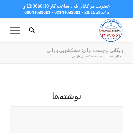
عضویت در کانال بله
، ساعت کار 8:30تا13:30 و
15:45تا20:15 - 02144699661 - 09044699661
بایگانی برچسب برای: خشکشویی بارانی
مکان شما:
خانه
/
خشکشویی بارانی
نوشته‌ها