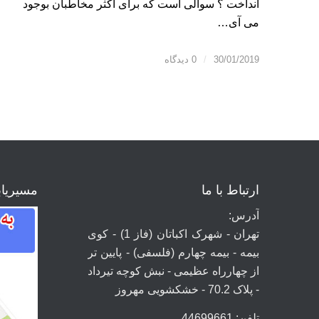
انداخت ؟ سوالی است که برای اکثر مخاطبان بوجود
می آی…
30/01/2019
/
0 دیدگاه
ارتباط با ما
مسیریا
آدرس:
تهران - شهرک اکباتان (فاز 1) - کوی
بیمه - بیمه چهارم (فلسفی) - پایین تر
از چهارراه عظیمی - نبش کوچه تیرداد
- پلاک 70.2 - خشکشویی مهروز
تلفن: 44699661