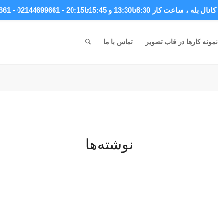
انال بله
، ساعت کار 8:30تا13:30 و 15:45تا20:15 - 02144699661 - 09044699661
نمونه کارها در قاب تصویر
تماس با ما
نوشته‌ها