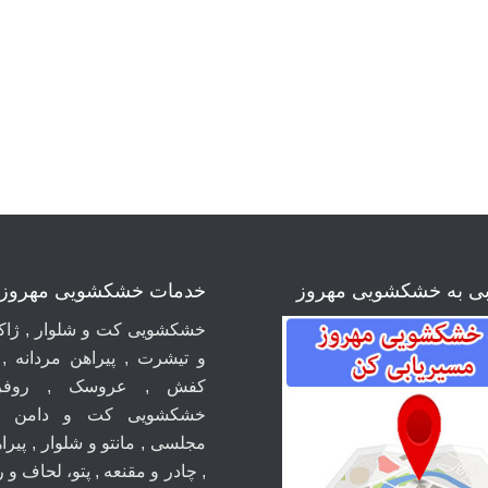
بی به خشکشویی مهروز
خدمات خشکشویی مهروز
خشکشویی کت و شلوار , ژاکت
و تیشرت , پیراهن مردانه ,
کفش , عروسک , روفر
خشکشویی کت و دامن ,
مجلسی , مانتو و شلوار , پیراه
, چادر و مقنعه , پتو، لحاف و 