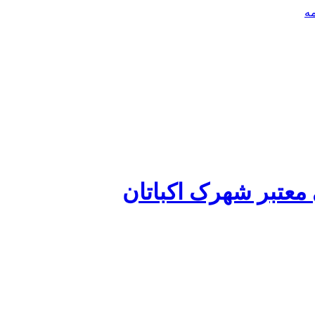
عتبر شهرک اکباتان