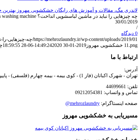
لاندری مگ، مقالات و آموزش های رایگان خشکشویی مهروز بهترین
چه چیزهایی را نباید در ماشین لباسشویی انداخت؟ What should not be thrown in a washing machine? چه چیزهایی را نباید در ماشین لباسشویی انداخت ؟ سوالی است که برای اکثر مخاطبان بوجود می آی…
30/01/2019
/
0 دیدگاه
https://mehrozlaundry.ir/wp-content/uploads/2019/01/چه-چیزهایی-را-نباید-در-ماشین-لباسشویی-انداخت.jpg
11.png
خشکشویی مهروز
2019-01-30 14:49:24
2020-06-28 18:59:55
چه
ارتباط با ما
آدرس:
تهران - شهرک اکباتان (فاز 1) - کوی بیمه - بیمه چهارم (فلسفی) - پایین تر از چهارراه عظیمی - نبش کوچه تیرداد - پلاک 70.2 - خشکشویی مهروز
تلفن: 44699661
تماس و واتساپ: 09212054381
صفحه اینستاگرام:
mehrozlaundry@
مسیریابی به خشکشویی مهروز
خدمات خشکشویی مهروز