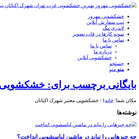
خشکشویی مهروز
ثبت سفارش آنلاین
لاندری مگ
نمونه کارها در قاب تصویر
تماس با ما
تماس با ما
درباره ما
خشکشویی آنلاین
جستجو
منو
منو
بایگانی برچسب برای: خشکشویی م
مکان شما:
خانه
1
/
خشکشویی معتبر شهرک اکباتان
نوشته‌ها
چه چیزهایی را نباید در ماشین لباسشویی انداخت؟